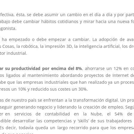
efectiva, ésta, se debe asumir un cambio en el día a día y por par
trabajo debe cambiar hábitos cotidianos y mirar hacia una nueva 
agonista.
ue ha empezado o debe empezar a cambiar. La adopción de ava
s Cosas, la robótica, la impresión 3D, la inteligencia artificial, los d
or industrial.
r su productividad por encima del 8%
, ahorrarse un 12% en c
os ligados al mantenimiento abordando proyectos de Internet d
be que las empresas industriales que han realizado ya un proce
resos un 10% y reducido sus costes un 30%.
s de nuestro país se enfrentan a la transformación digital. Un pr
seguir generando negocio y liderando la creación de empleo. Seg
 líder en servicios de contabilidad en la Nube, el 54% de
ble desarrollar las competencias y ‘skills’ de sus trabajadores
 Es decir, todavía queda un largo recorrido para que los empres