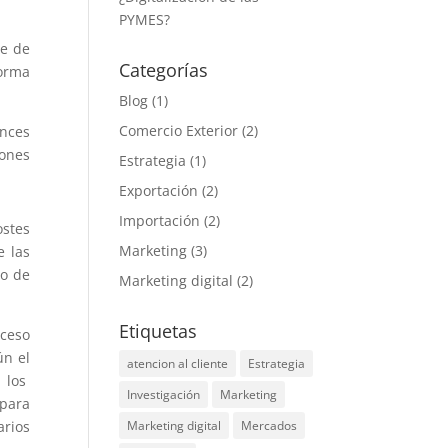
PYMES?
te de
Categorías
forma
Blog
(1)
Comercio Exterior
(2)
nces
rones
Estrategia
(1)
Exportación
(2)
Importación
(2)
ostes
Marketing
(3)
e las
so de
Marketing digital
(2)
Etiquetas
oceso
ún el
atencion al cliente
Estrategia
 los
Investigación
Marketing
 para
arios
Marketing digital
Mercados