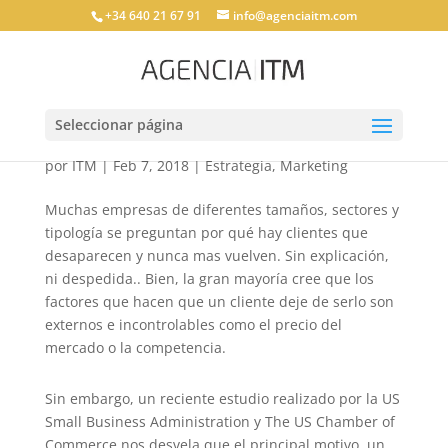
+34 640 21 67 91
info@agenciaitm.com
Seleccionar página
¿Por qué se van los clientes?
por
ITM
|
Feb 7, 2018
|
Estrategia
,
Marketing
Muchas empresas de diferentes tamaños, sectores y
tipología se preguntan por qué hay clientes que
desaparecen y nunca mas vuelven. Sin explicación,
ni despedida.. Bien, la gran mayoría cree que los
factores que hacen que un cliente deje de serlo son
externos e incontrolables como el precio del
mercado o la competencia.
Sin embargo, un reciente estudio realizado por la US
Small Business Administration y The US Chamber of
Commerce nos desvela que el principal motivo, un