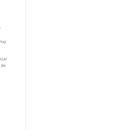
e
 muy
izar
e de