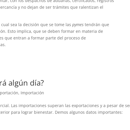
ntar, con los despachos de aduanas, certificados, registros
rcancía y no dejan de ser trámites que ralentizan el
 cual sea la decisión que se tome las
pymes
tendrán que
ión. Esto implica, que se deben formar en materia de
res que entran a formar parte del proceso de
as.
rá algún día?
portación
,
Importación
rcial. Las importaciones superan las exportaciones y a pesar de se
erior para lograr bienestar. Demos algunos datos importantes: