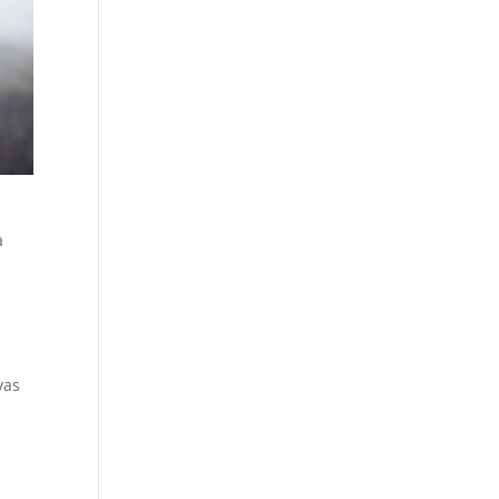
a
vas