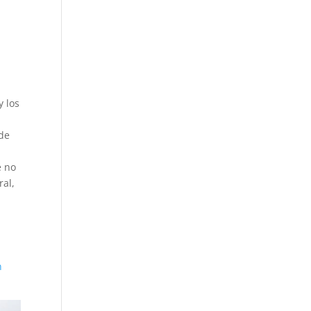
y los
 de
e no
ral,
n